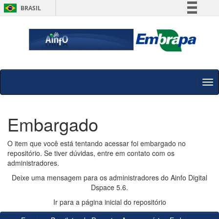
BRASIL
Simplifique!
Comunica BR
Participe
Acesso à informação
Skip
Legislação
navigation
Canais
Embargado
O item que você está tentando acessar foi embargado no
repositório. Se tiver dúvidas, entre em contato com os
administradores.
Deixe uma mensagem para os administradores do Ainfo Digital
Dspace 5.6.
Ir para a página inicial do repositório